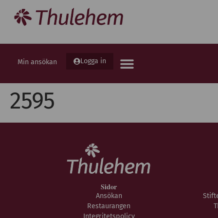
Logga in
Min ansökan
2595
Sidor
Ansökan
Stif
Restaurangen
T
Integritetspolicy