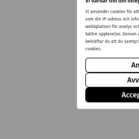
Vi värnar om din inte
Vi använder cookies för at
som din IP-adress och inf
webbplatsen för analys och 
bättre upplevelse. Genom a
bekräftar du att du samtyck
cookies.
A
Avv
Accep