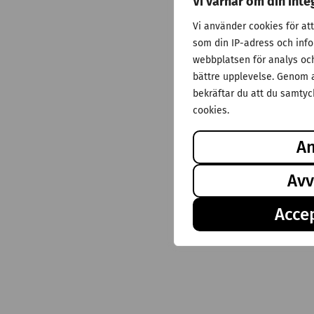
Vi värnar om din inte
Vi använder cookies för at
som din IP-adress och inf
webbplatsen för analys och 
bättre upplevelse. Genom a
bekräftar du att du samtyck
cookies.
A
Avv
Accep