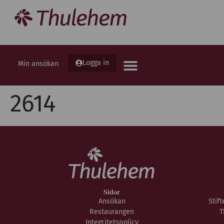
Logga in
Min ansökan
2614
Sidor
Ansökan
Stif
Restaurangen
T
Integritetspolicy