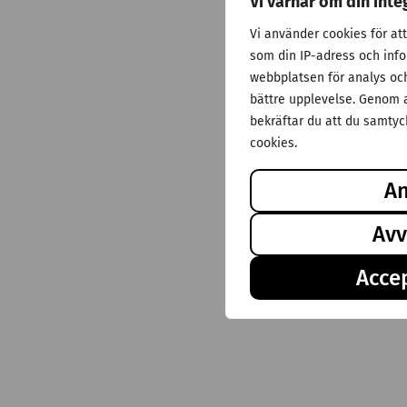
Vi värnar om din inte
Vi använder cookies för at
som din IP-adress och inf
webbplatsen för analys och 
bättre upplevelse. Genom a
bekräftar du att du samtyck
cookies.
A
Avv
Accep