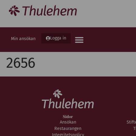
Logga in
Min ansökan
2656
Sidor
Ansökan
Stif
Restaurangen
T
Integritetspolicy