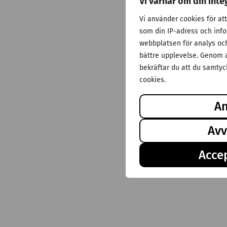
Vi värnar om din inte
Vi använder cookies för at
som din IP-adress och inf
webbplatsen för analys och 
bättre upplevelse. Genom a
bekräftar du att du samtyck
cookies.
A
Avv
Accep