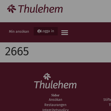
Logga in
Min ansökan
2665
Sidor
Ansökan
Stif
Restaurangen
T
Integritetspolicy