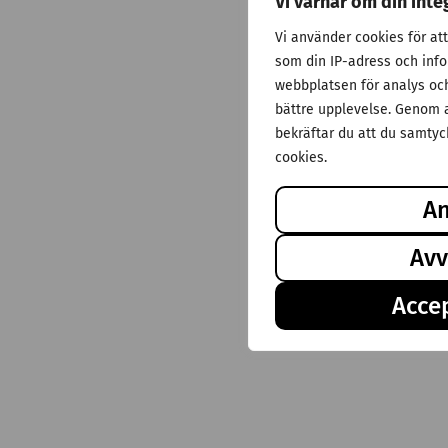
Vi värnar om din inte
Vi använder cookies för at
som din IP-adress och inf
webbplatsen för analys och 
bättre upplevelse. Genom a
bekräftar du att du samtyck
cookies.
A
Avv
Accep