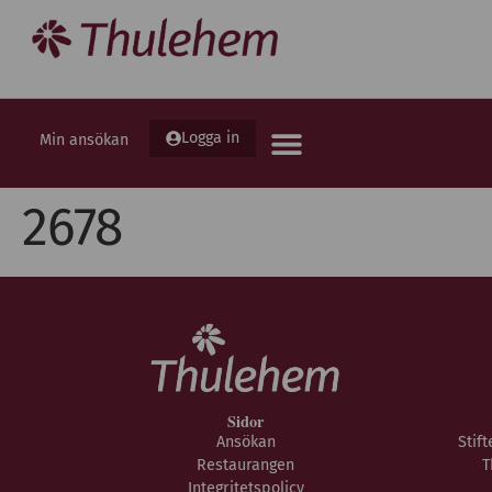
Logga in
Min ansökan
2678
Sidor
Ansökan
Stif
Restaurangen
T
Integritetspolicy