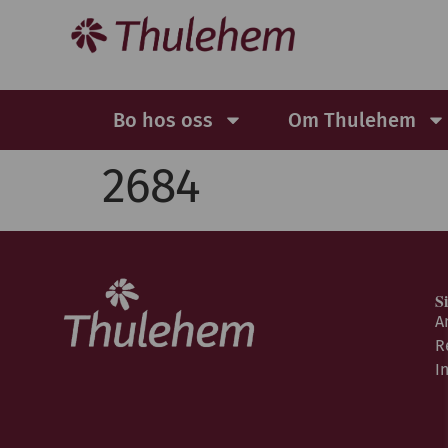
Bo hos oss
Om Thulehem
2684
S
A
R
I