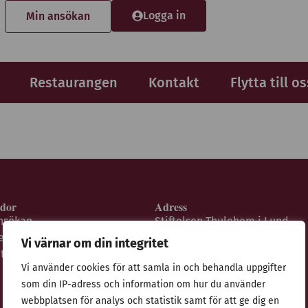
Logga in
Min ansökan
Restaurangen
Kontakt
Flytta till os
idor
Adress
nsökan
Stiftelsen Thulehem i Lund
estaurangen
Thulehemsvägen 40
Vi värnar om din integritet
ntegritetspolicy
224 67 Lund
Vi använder cookies för att samla in och behandla uppgifter
som din IP-adress och information om hur du använder
webbplatsen för analys och statistik samt för att ge dig en