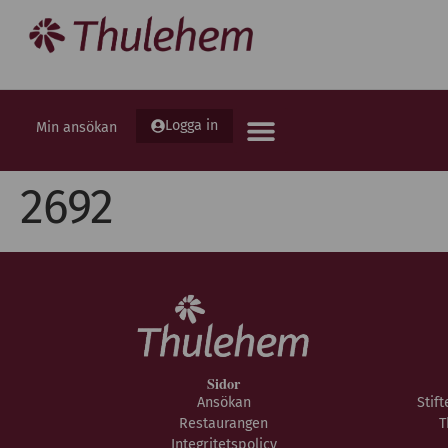
Logga in
Min ansökan
2692
Sidor
Ansökan
Stif
Restaurangen
T
Integritetspolicy