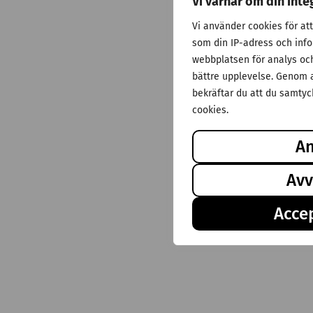
Vi värnar om din inte
Vi använder cookies för at
som din IP-adress och inf
webbplatsen för analys och 
bättre upplevelse. Genom a
bekräftar du att du samtyck
cookies.
A
Avv
Accep