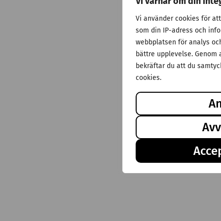
Vi värnar om din inte
Vi använder cookies för at
som din IP-adress och inf
webbplatsen för analys och 
bättre upplevelse. Genom a
bekräftar du att du samtyck
cookies.
A
Avv
Accep