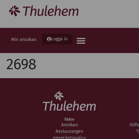
Logga in
Min ansökan
2698
Sidor
Ansökan
Stif
Restaurangen
T
Integritetspolicy