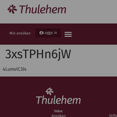
Logga in
Min ansökan
3xsTPHn6jW
4LumvlC3l4
Sidor
Ansökan
Stif