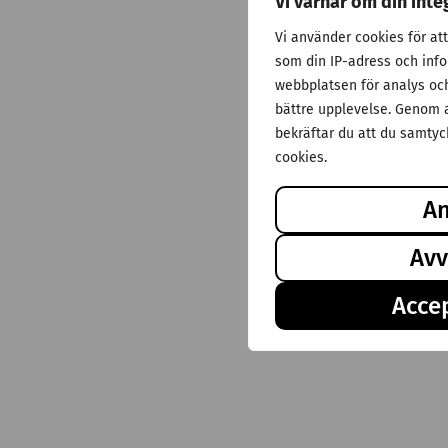
Vi värnar om din inte
Vi använder cookies för at
som din IP-adress och inf
webbplatsen för analys och 
bättre upplevelse. Genom a
bekräftar du att du samtyck
cookies.
A
Avv
Accep