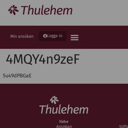
Logga in
Min ansökan
4MQY4n9zeF
5u49dPBGaE
Sidor
Ansökan
Stif