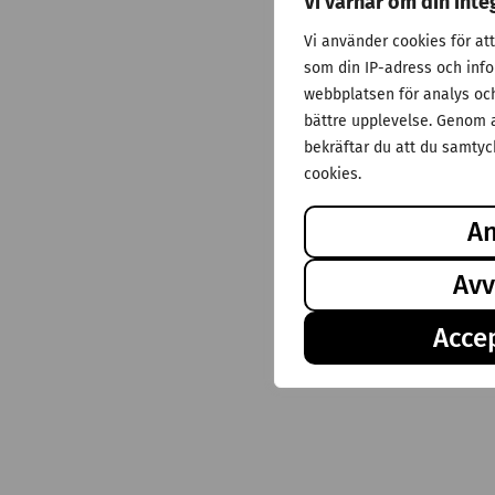
Vi värnar om din inte
Vi använder cookies för at
som din IP-adress och inf
webbplatsen för analys och 
bättre upplevelse. Genom a
bekräftar du att du samtyck
cookies.
A
Avv
Accep