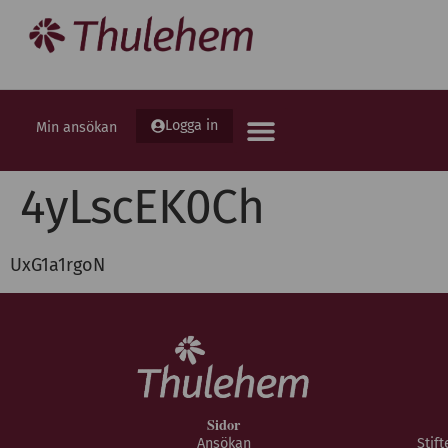
Logga in
Min ansökan
4yLscEK0Ch
UxG1a1rgoN
Sidor
Ansökan
Stif