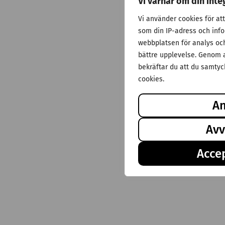
Vi värnar om din inte
Vi använder cookies för at
som din IP-adress och inf
webbplatsen för analys och 
bättre upplevelse. Genom a
bekräftar du att du samtyck
cookies.
A
Avv
Accep