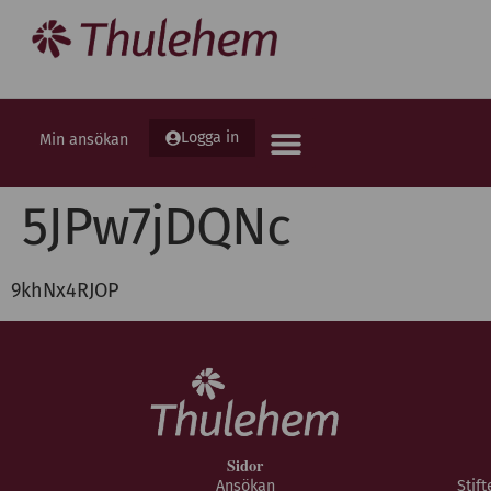
Logga in
Min ansökan
5JPw7jDQNc
9khNx4RJOP
Sidor
Ansökan
Stif