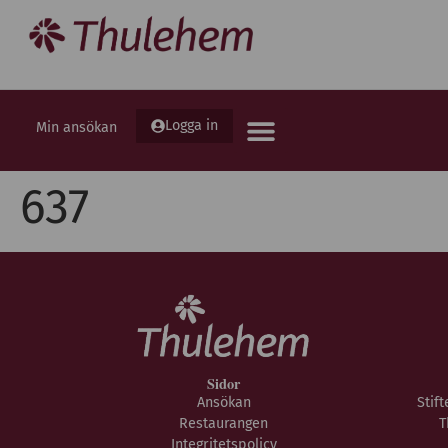
Logga in
Min ansökan
637
Sidor
Ansökan
Stif
Restaurangen
T
Integritetspolicy