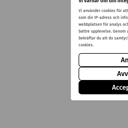
Vi värnar om din inte
Vi använder cookies för at
som din IP-adress och inf
webbplatsen för analys och 
bättre upplevelse. Genom a
bekräftar du att du samtyck
cookies.
A
Avv
Accep