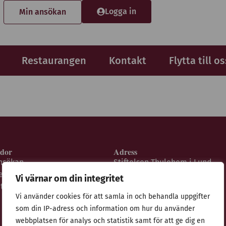
Logga in
Min ansökan
Restaurangen
Kontakt
Flytta till os
idor
Adress
nsökan
Stiftelsen Thulehem i Lund
estaurangen
Thulehemsvägen 40
Vi värnar om din integritet
ntegritetspolicy
224 67 Lund
Vi använder cookies för att samla in och behandla uppgifter
som din IP-adress och information om hur du använder
webbplatsen för analys och statistik samt för att ge dig en