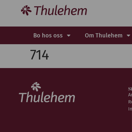
Bo hos oss
Om Thulehem
714
S
A
R
I