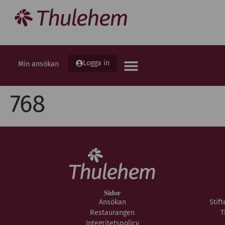
Logga in
Min ansökan
768
Sidor
Ansökan
Stif
Restaurangen
T
Integritetspolicy