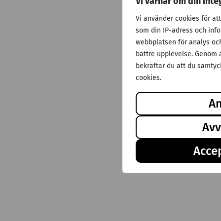
Vi värnar om din inte
Vi använder cookies för at
som din IP-adress och inf
webbplatsen för analys och 
bättre upplevelse. Genom a
bekräftar du att du samtyck
cookies.
A
Avv
Accep