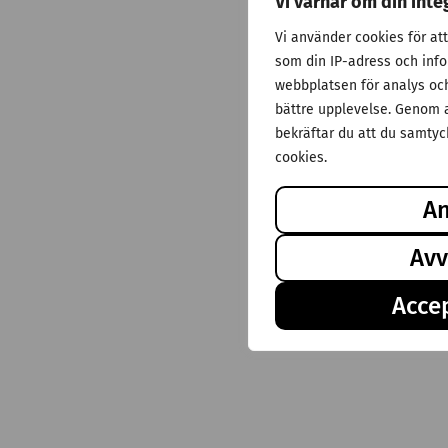
Vi värnar om din inte
Vi använder cookies för at
som din IP-adress och inf
webbplatsen för analys och 
bättre upplevelse. Genom a
bekräftar du att du samtyck
cookies.
A
Avv
Accep