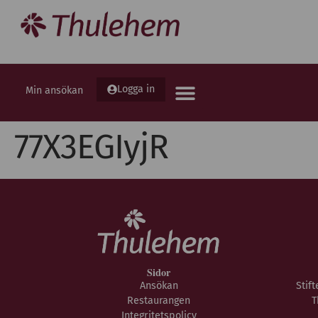
Logga in
Min ansökan
77X3EGIyjR
Sidor
Ansökan
Stif
Restaurangen
T
Integritetspolicy