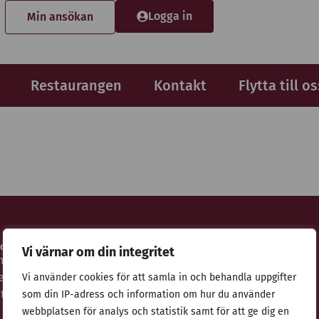
Logga in
Min ansökan
Restaurangen
Kontakt
Flytta till os
idor
Adress
Vi värnar om din integritet
nsökan
Stiftelsen Thulehem i Lund
estaurangen
Thulehemsvägen 40
Vi använder cookies för att samla in och behandla uppgifter
ntegritetspolicy
224 67 Lund
som din IP-adress och information om hur du använder
webbplatsen för analys och statistik samt för att ge dig en