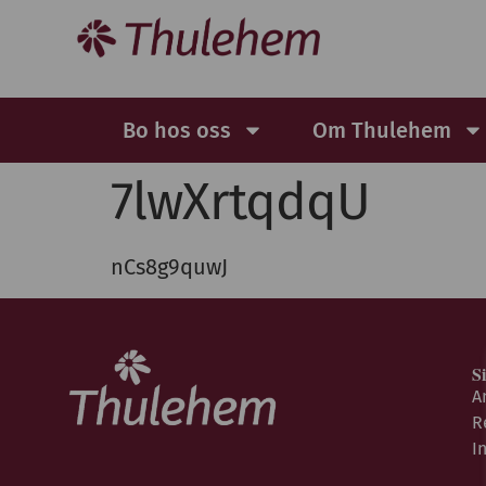
Bo hos oss
Om Thulehem
7lwXrtqdqU
nCs8g9quwJ
S
A
R
I