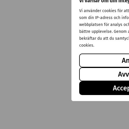
Vi värnar om din inte
Vi använder cookies för at
som din IP-adress och inf
webbplatsen för analys och 
bättre upplevelse. Genom a
bekräftar du att du samtyck
cookies.
A
Avv
Accep