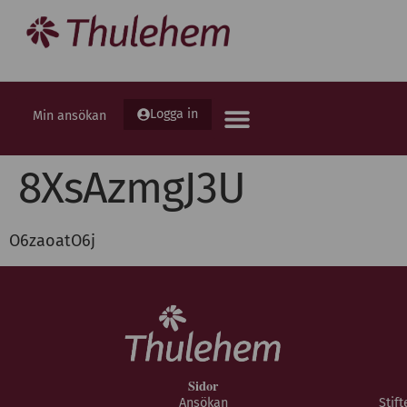
Logga in
Min ansökan
8XsAzmgJ3U
O6zaoatO6j
Sidor
Ansökan
Stif