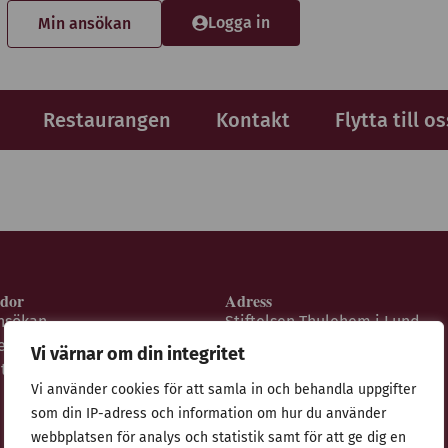
Logga in
Min ansökan
Restaurangen
Kontakt
Flytta till os
idor
Adress
nsökan
Stiftelsen Thulehem i Lund
estaurangen
Thulehemsvägen 40
Vi värnar om din integritet
ntegritetspolicy
224 67 Lund
Vi använder cookies för att samla in och behandla uppgifter
som din IP-adress och information om hur du använder
webbplatsen för analys och statistik samt för att ge dig en