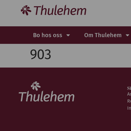
Bo hos oss
Om Thulehem
903
S
A
R
I