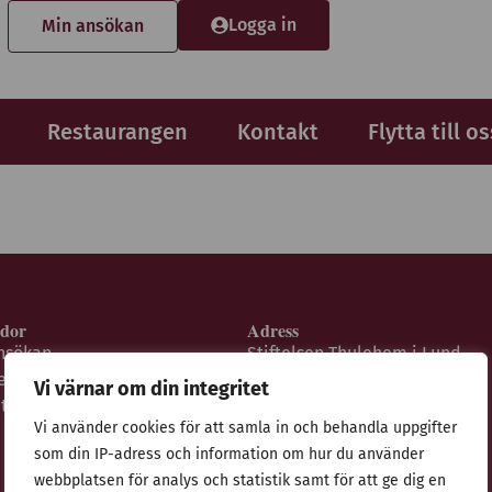
Logga in
Min ansökan
Restaurangen
Kontakt
Flytta till os
idor
Adress
nsökan
Stiftelsen Thulehem i Lund
estaurangen
Thulehemsvägen 40
Vi värnar om din integritet
ntegritetspolicy
224 67 Lund
Vi använder cookies för att samla in och behandla uppgifter
som din IP-adress och information om hur du använder
webbplatsen för analys och statistik samt för att ge dig en