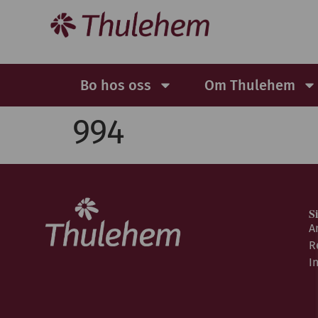
Bo hos oss
Om Thulehem
994
S
A
R
I