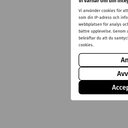
Vi värnar om din inte
Vi använder cookies för at
som din IP-adress och inf
webbplatsen för analys och 
bättre upplevelse. Genom a
bekräftar du att du samtyck
cookies.
A
Avv
Accep