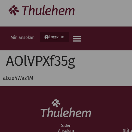
Logga in
Min ansökan
AOlVPXf35g
abze4Waz1M
Sidor
Ansökan
Stif