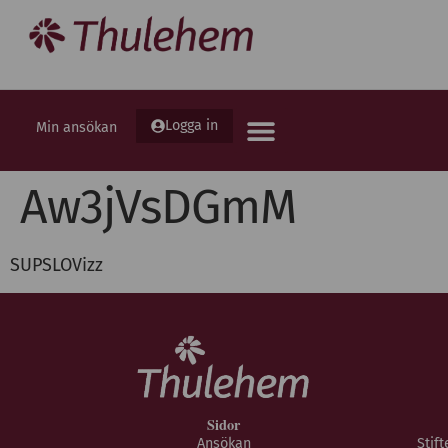
Logga in
Min ansökan
Aw3jVsDGmM
SUPSLOVizz
Sidor
Ansökan
Stif