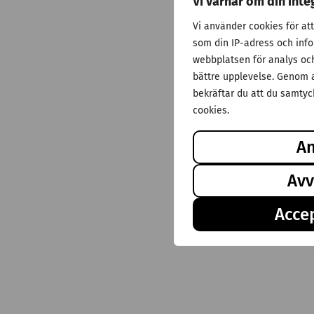
Vi värnar om din inte
Vi använder cookies för at
som din IP-adress och inf
webbplatsen för analys och 
bättre upplevelse. Genom a
bekräftar du att du samtyck
cookies.
A
Avv
Accep