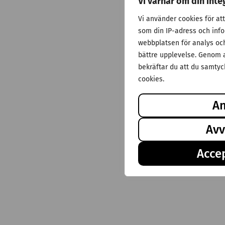
Vi värnar om din inte
Vi använder cookies för at
som din IP-adress och inf
webbplatsen för analys och 
bättre upplevelse. Genom a
bekräftar du att du samtyck
cookies.
A
Avv
Accep