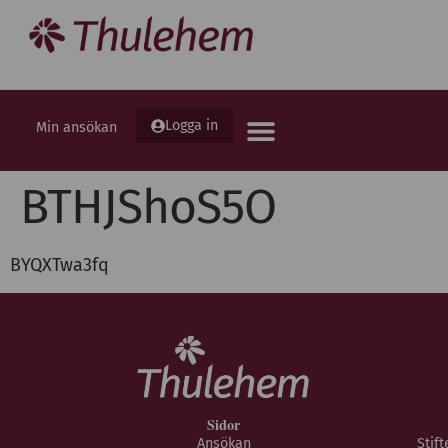
Logga in
Min ansökan
BTHJShoS5O
BYQXTwa3fq
Sidor
Ansökan
Stif