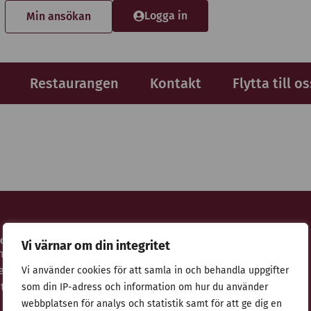
Logga in
Min ansökan
Restaurangen
Kontakt
Flytta till os
idor
Adress
Vi värnar om din integritet
nsökan
Stiftelsen Thulehem i Lund
estaurangen
Thulehemsvägen 40
Vi använder cookies för att samla in och behandla uppgifter
ntegritetspolicy
224 67 Lund
som din IP-adress och information om hur du använder
webbplatsen för analys och statistik samt för att ge dig en