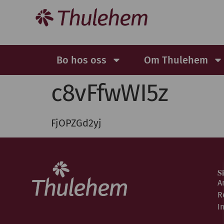
Bo hos oss
Om Thulehem
c8vFfwWI5z
FjOPZGd2yj
S
A
R
I