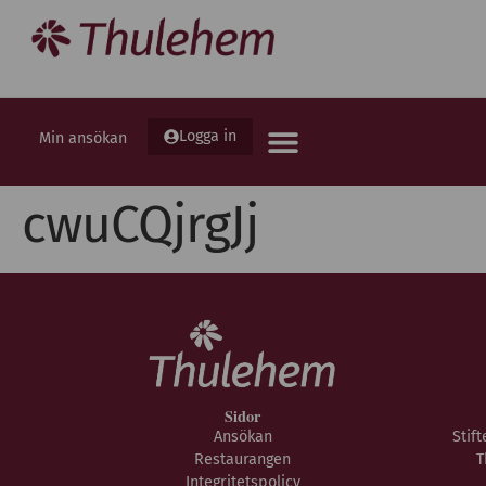
Logga in
Min ansökan
cwuCQjrgJj
Sidor
Ansökan
Stif
Restaurangen
T
Integritetspolicy