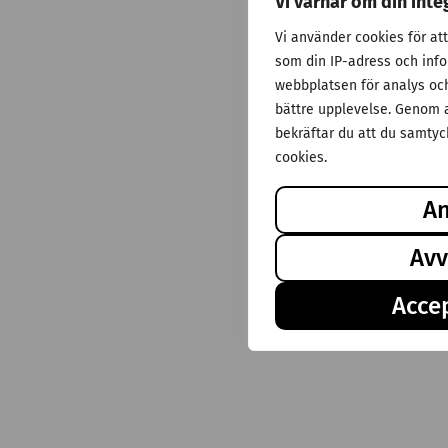
Vi värnar om din inte
Vi använder cookies för at
som din IP-adress och inf
webbplatsen för analys och 
bättre upplevelse. Genom a
bekräftar du att du samtyck
cookies.
A
Avv
Accep