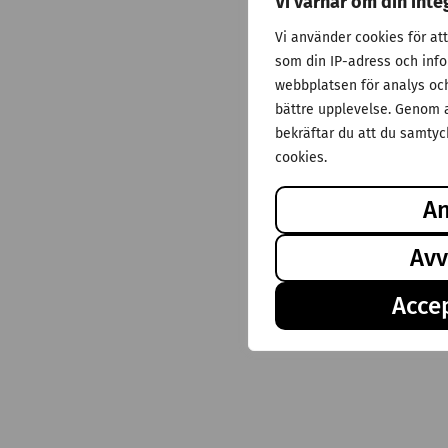
Vi värnar om din inte
Vi använder cookies för at
som din IP-adress och inf
webbplatsen för analys och 
bättre upplevelse. Genom a
bekräftar du att du samtyck
cookies.
A
Avv
Accep