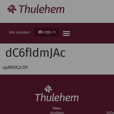
Logga in
Min ansökan
dC6fIdmJAc
upM8IK2c09
Sidor
Ansökan
Stif