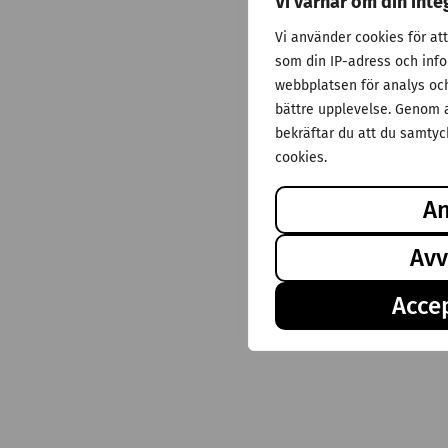
Vi värnar om din inte
Vi använder cookies för at
som din IP-adress och inf
webbplatsen för analys och 
bättre upplevelse. Genom a
bekräftar du att du samtyck
cookies.
A
Avv
Accep