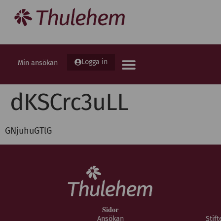
Logga in
Min ansökan
dKSCrc3uLL
GNjuhuGTlG
Sidor
Ansökan
Stif