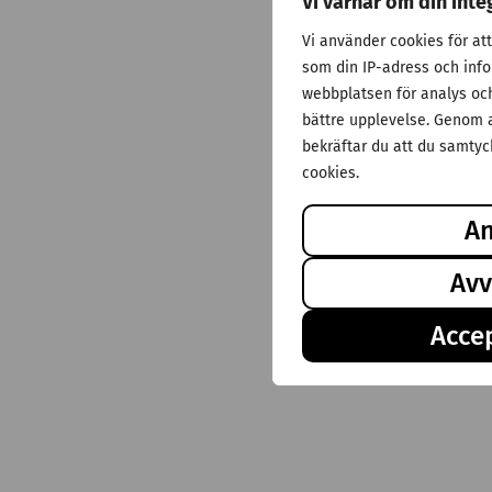
Vi värnar om din inte
Vi använder cookies för at
som din IP-adress och inf
webbplatsen för analys och 
bättre upplevelse. Genom a
bekräftar du att du samtyck
cookies.
A
Avv
Accep