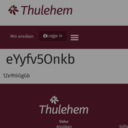
Logga in
Min ansökan
eYyfv5Onkb
1Ze9t6GgGb
Sidor
Ansökan
Stif