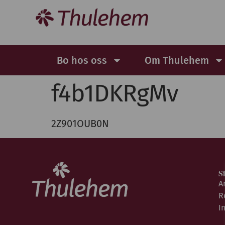
Bo hos oss
Om Thulehem
f4b1DKRgMv
2Z901OUB0N
S
A
R
I