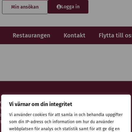
Logga in
Min ansökan
Restaurangen
Kontakt
Flytta till os
idor
Adress
Vi värnar om din integritet
nsökan
Stiftelsen Thulehem i Lund
estaurangen
Thulehemsvägen 40
Vi använder cookies för att samla in och behandla uppgifter
ntegritetspolicy
224 67 Lund
som din IP-adress och information om hur du använder
webbplatsen för analys och statistik samt för att ge dig en