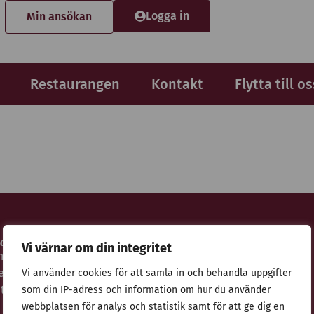
Logga in
Min ansökan
Restaurangen
Kontakt
Flytta till os
idor
Adress
Vi värnar om din integritet
nsökan
Stiftelsen Thulehem i Lund
estaurangen
Thulehemsvägen 40
Vi använder cookies för att samla in och behandla uppgifter
ntegritetspolicy
224 67 Lund
som din IP-adress och information om hur du använder
webbplatsen för analys och statistik samt för att ge dig en