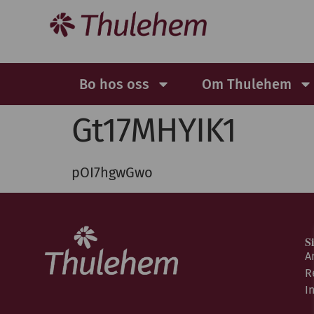
Bo hos oss
Om Thulehem
Gt17MHYIK1
pOI7hgwGwo
S
A
R
I