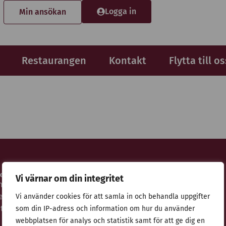
Logga in
Min ansökan
Restaurangen
Kontakt
Flytta till os
idor
Adress
Vi värnar om din integritet
nsökan
Stiftelsen Thulehem i Lund
estaurangen
Thulehemsvägen 40
Vi använder cookies för att samla in och behandla uppgifter
ntegritetspolicy
224 67 Lund
som din IP-adress och information om hur du använder
webbplatsen för analys och statistik samt för att ge dig en