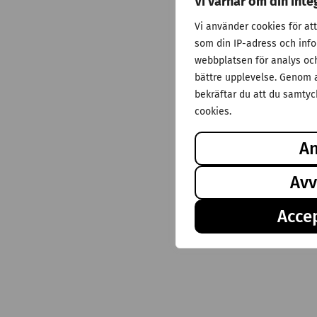
Vi värnar om din inte
Vi använder cookies för at
som din IP-adress och inf
webbplatsen för analys och 
bättre upplevelse. Genom a
bekräftar du att du samtyck
cookies.
A
Avv
Accep