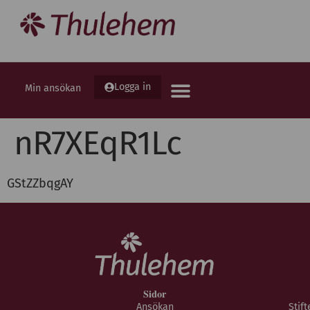
Logga in
Min ansökan
nR7XEqR1Lc
GStZZbqgAY
Sidor
Ansökan
Stif