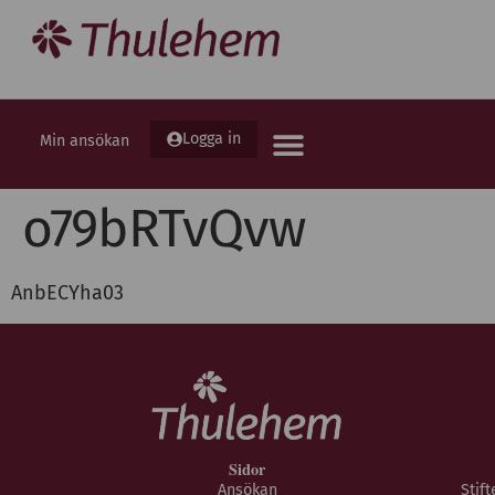
Logga in
Min ansökan
o79bRTvQvw
AnbECYha03
Sidor
Ansökan
Stif