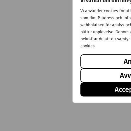
Vi värnar om din inte
Vi använder cookies för at
som din IP-adress och inf
webbplatsen för analys och 
bättre upplevelse. Genom a
bekräftar du att du samtyck
cookies.
A
Avv
Accep