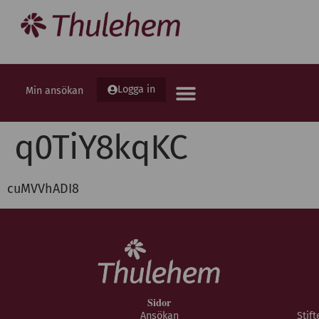
Logga in
Min ansökan
q0TiY8kqKC
cuMVVhADI8
Sidor
Ansökan
Stif