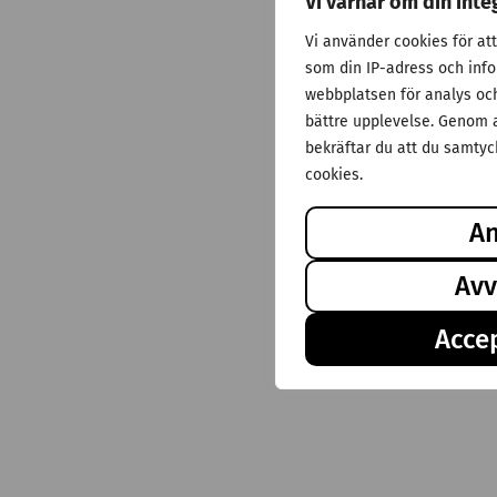
Vi värnar om din inte
Vi använder cookies för at
som din IP-adress och inf
webbplatsen för analys och 
bättre upplevelse. Genom a
bekräftar du att du samtyck
cookies.
A
Avv
Accep