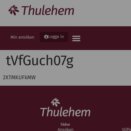
Logga in
Min ansökan
tVfGuch07g
2XTMKUFkMW
Sidor
Ansökan
Stif