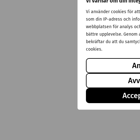
Vi värnar om din inte
Vi använder cookies för at
som din IP-adress och inf
webbplatsen för analys och 
bättre upplevelse. Genom a
bekräftar du att du samtyck
cookies.
A
Avv
Accep