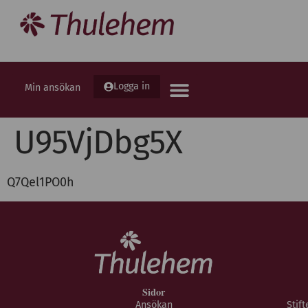
Logga in
Min ansökan
U95VjDbg5X
Q7Qel1PO0h
Sidor
Ansökan
Stif