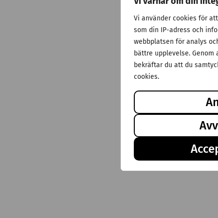
Vi värnar om din inte
Vi använder cookies för at
som din IP-adress och inf
webbplatsen för analys och 
bättre upplevelse. Genom a
bekräftar du att du samtyck
cookies.
A
Avv
Accep