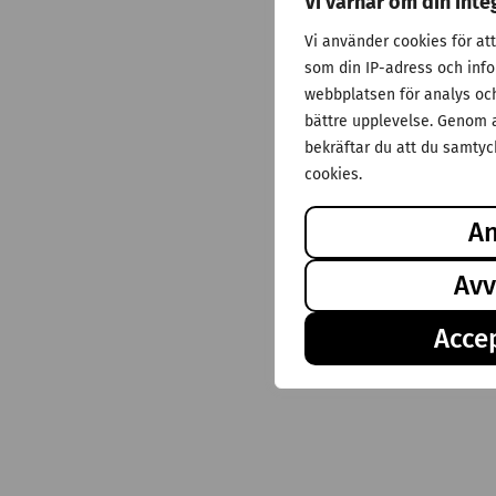
Vi värnar om din inte
Vi använder cookies för at
som din IP-adress och inf
webbplatsen för analys och 
bättre upplevelse. Genom a
bekräftar du att du samtyck
cookies.
A
Avv
Accep