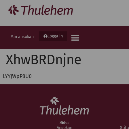
Logga in
Min ansökan
XhwBRDnjne
LYYjWpP8U0
Sidor
Ansökan
Stif