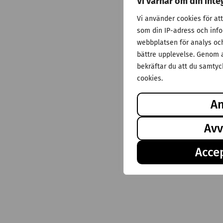
Vi värnar om din inte
Vi använder cookies för at
som din IP-adress och inf
webbplatsen för analys och 
bättre upplevelse. Genom a
bekräftar du att du samtyck
cookies.
A
Avv
Accep