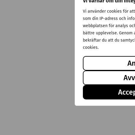
Vi värnar om din inte
Vi använder cookies för at
som din IP-adress och inf
webbplatsen för analys och 
bättre upplevelse. Genom a
bekräftar du att du samtyck
cookies.
A
Avv
Accep