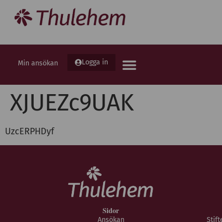
Logga in
Min ansökan
XJUEZc9UAK
UzcERPHDyf
Sidor
Ansökan
Stif