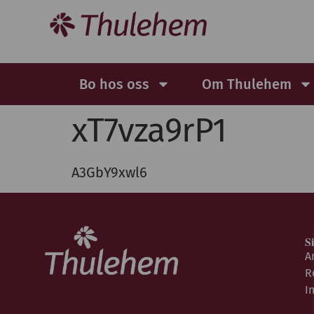
Bo hos oss
Om Thulehem
xT7vza9rP1
A3GbY9xwl6
S
A
R
I