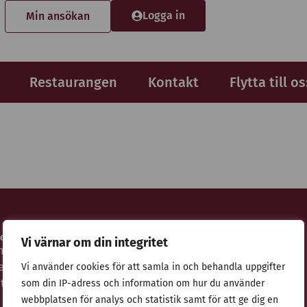
Logga in
Min ansökan
Restaurangen
Kontakt
Flytta till os
idor
Adress
Vi värnar om din integritet
nsökan
Stiftelsen Thulehem i Lund
estaurangen
Thulehemsvägen 40
Vi använder cookies för att samla in och behandla uppgifter
ntegritetspolicy
224 67 Lund
som din IP-adress och information om hur du använder
webbplatsen för analys och statistik samt för att ge dig en