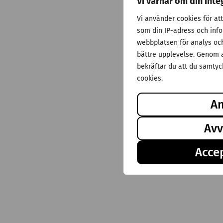
Vi värnar om din inte
Vi använder cookies för at
som din IP-adress och inf
webbplatsen för analys och 
bättre upplevelse. Genom a
bekräftar du att du samtyck
cookies.
A
Avv
Accep