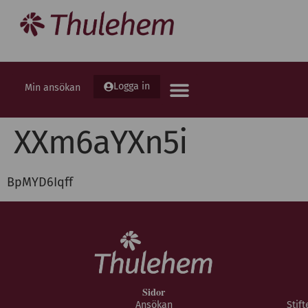
Logga in
Min ansökan
XXm6aYXn5i
BpMYD6Iqff
Sidor
Ansökan
Stif