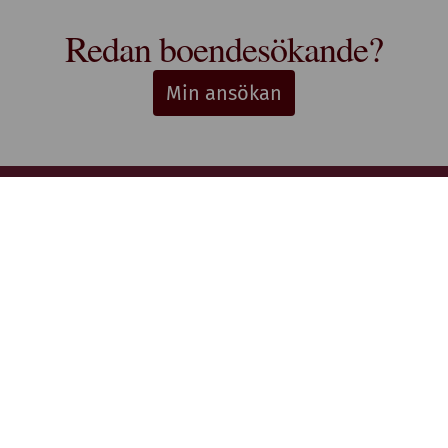
Redan boendesökande?
Min ansökan
idor
Adress
nsökan
Stiftelsen Thulehem i Lund
estaurangen
Thulehemsvägen 40
ntegritetspolicy
224 67 Lund
© Stiftelsen Thulehem 2025