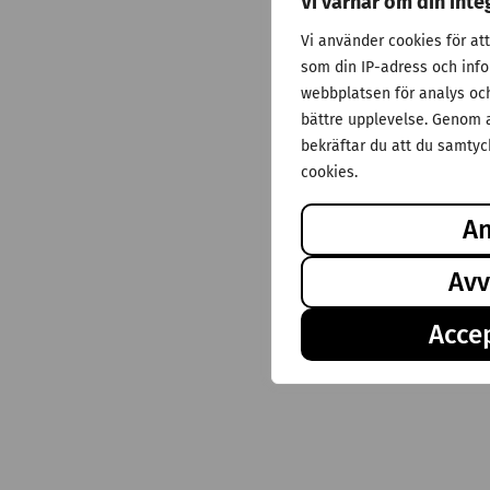
Vi värnar om din inte
Vi använder cookies för at
som din IP-adress och inf
webbplatsen för analys och 
bättre upplevelse. Genom a
bekräftar du att du samtyck
cookies.
A
Avv
Accep